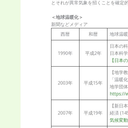
とそれが異常気象を招くことを確定
＜地球温暖化＞
新聞などメディア
西暦
和暦
地球温暖
日本の科学者 
1990年
平成2年
日本科学者会
【日本の
【地学教
「温暖化
2003年
平成15年
地学団体研
https://
【新日本
2007年
平成19年
経済 (145
気候変動