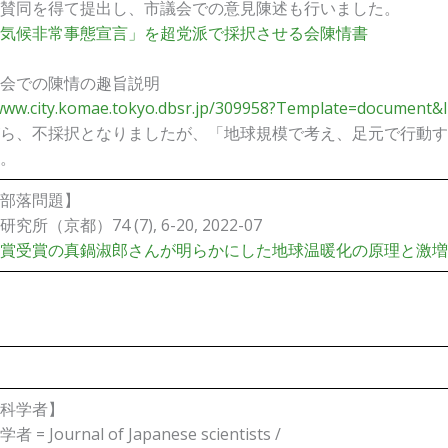
賛同を得て提出し、市議会での意見陳述も行いました。
気候非常事態宣言」を超党派で採択させる会陳情書
会での陳情の趣旨説明
/www.city.komae.tokyo.dbsr.jp/309958?Template=document&
ら、不採択となりましたが、「地球規模で考え、足元で行動す
。
部落問題】
所（京都）74 (7), 6-20, 2022-07
賞受賞の真鍋淑郎さんが明らかにした地球温暖化の原理と激増
科学者】
= Journal of Japanese scientists /