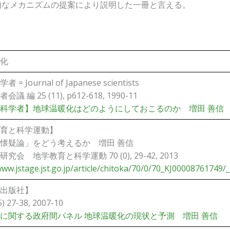
的なメカニズムの提案により説明した一冊と言える。
化
= Journal of Japanese scientists
議 編 25 (11), p612-618, 1990-11
科学者】地球温暖化はどのようにしておこるのか 増田 善信
育と科学運動】
懐疑論」をどう考えるか 増田 善信
究会 地学教育と科学運動 70 (0), 29-42, 2013
www.jstage.jst.go.jp/article/chitoka/70/0/70_KJ00008761749/_
出版社】
) 27-38, 2007-10
に関する政府間パネル 地球温暖化の現状と予測 増田 善信