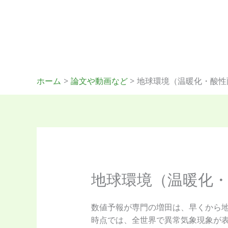
内
容
を
ス
キ
ッ
ホーム
論文や動画など
地球環境（温暖化・酸性
プ
地球環境（温暖化
数値予報が専門の増田は、早くから地
時点では、全世界で異常気象現象が表