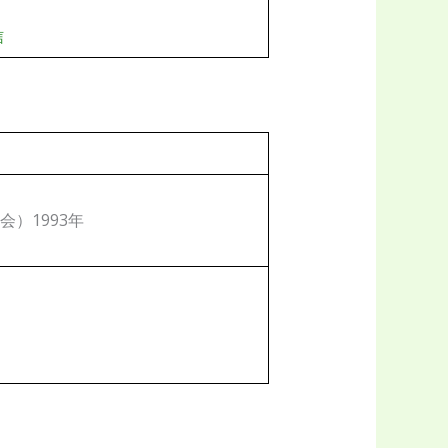
信
）1993年