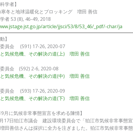
科学者】
年の寒冬と地球温暖化とブロッキング 増田 善信
53 (8), 46-49, 2018
ww.jstage.jst.go.jp/article/jjsci/53/8/53_46/_pdf/-char/ja
動】
会 (591) 17-26, 2020-07
と気候危機、その解決の道(上) 増田 善信
会 (592) 2-6, 2020-08
と気候危機、その解決の道(中) 増田 善信
会 (593) 17-26, 2020-09
と気候危機、その解決の道(下) 増田 善信
0年9月に気候非常事態宣言を求める陳情】
年9月17日狛江市議会 建設環境委員会で「狛江市気候非常事態
増田善信さんは採択に全力を注ぎました。狛江市気候非常事態