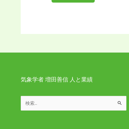
気象学者 増田善信 人と業績
検
索
対
象: