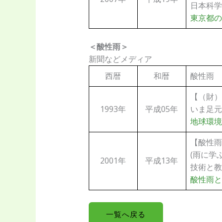
日本科学者会
東京都の
＜酸性雨＞
新聞などメディア
西暦
和暦
酸性雨
【（財）
1993年
平成05年
いま足元
地球環境
【酸性雨
(雨に学
2001年
平成13年
技術と教
酸性雨と
一覧へ戻る