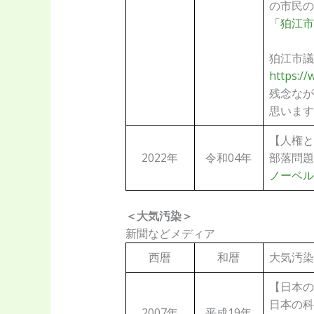
の市民の
「狛江市
狛江市議
https:/
残念なが
思います
【人権と
2022年
令和04年
部落問題研究
ノーベル
＜大気汚染＞
新聞などメディア
西暦
和暦
大気汚染
【日本の
日本の科学者 
2007年
平成19年