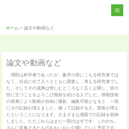
内
MAI
容
MEN
を
ス
ホーム
論文や動画など
キ
ッ
プ
論文や動画など
増田は科学者であったが、象牙の塔にこもる研究者では
なく、社会に出て人々とともに調査し，考える研究者でし
た。そしてその成果は惜しむところなく広く公開し、皆の
役に立つことをよろこび激励を続ける人でした。情報技術
の発展により動画が自由に撮影、編集可能となると、一気
にその記録が増えました。撮って記録する人、団体が増え
たということになります。さまざまな場面での記録を収納
しました。ただこれらはまだ一部のはずです。こののち、
さらに収集できたものをおいおい公開していく予定です。