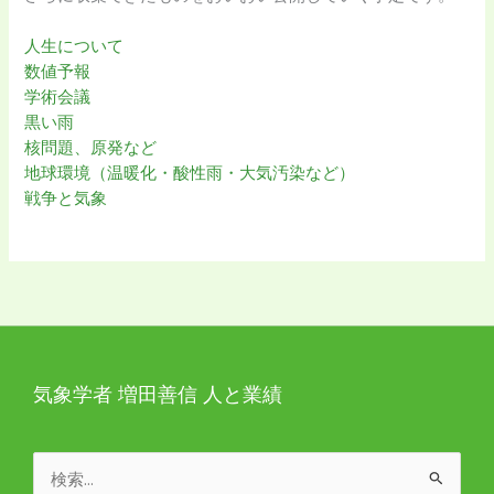
人生について
数値予報
学術会議
黒い雨
核問題、原発など
地球環境（温暖化・酸性雨・大気汚染など）
戦争と気象
気象学者 増田善信 人と業績
検