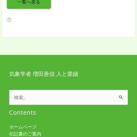
一覧へ戻る
①
気象学者 増田善信 人と業績
検
索
対
Contents
象:
ホームページ
伝記書のご案内