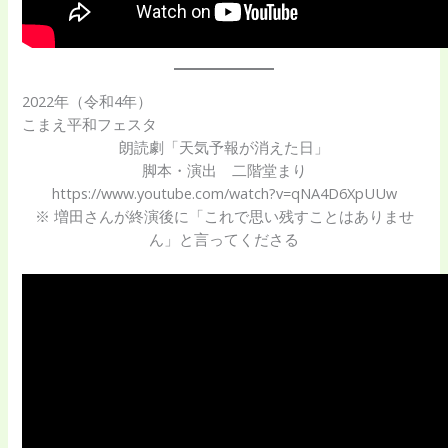
2022年（令和4年）
こまえ平和フェスタ
朗読劇「天気予報が消えた日」
脚本・演出 二階堂まり
https://www.youtube.com/watch?v=qNA4D6XpUUw
※ 増田さんが終演後に「これで思い残すことはありませ
ん」と言ってくださる