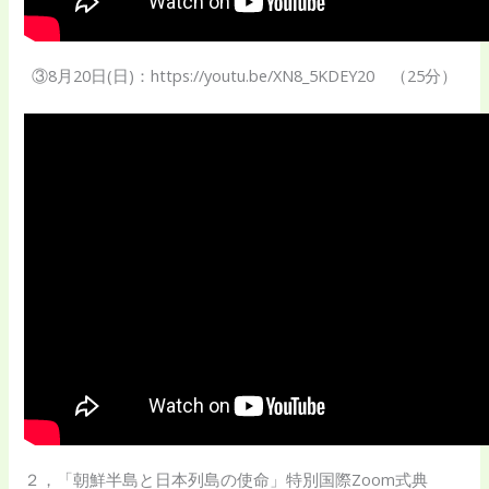
③8月20日(日)：https://youtu.be/XN8_5KDEY20 （25分）
２，「朝鮮半島と日本列島の使命」特別国際Zoom式典