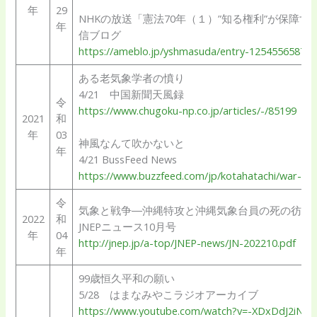
年
29
NHKの放送「憲法70年（１）”知る権利”が保障
年
信ブログ
https://ameblo.jp/yshmasuda/entry-12545565870.
ある老気象学者の憤り
4/21 中国新聞天風録
令
https://www.chugoku-np.co.jp/articles/-/85199
2021
和
年
03
神風なんて吹かないと
年
4/21 BussFeed News
https://www.buzzfeed.com/jp/kotahatachi/war-we
令
気象と戦争―沖縄特攻と沖縄気象台員の死の彷徨
2022
和
JNEPニュース10月号
年
04
http://jnep.jp/a-top/JNEP-news/JN-202210.pdf
年
99歳恒久平和の願い
5/28 はまなみやこラジオアーカイブ
https://www.youtube.com/watch?v=-XDxDdJ2iNM