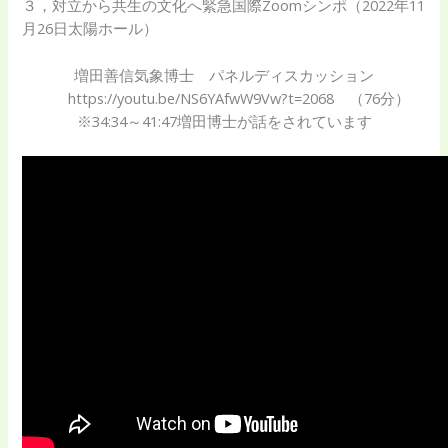
３，対立から共生の文化へ緊急国際Zoomシンポ（2022年11
月26日太陽ホール）
増田善信気象博士 パネルディスカッション
https://youtu.be/NS6YAfwW9Vw?t=2068 （76分）
※34:34～41:47増田博士が話をされています