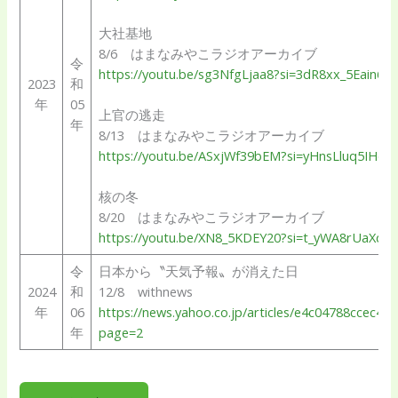
大社基地
8/6 はまなみやこラジオアーカイブ
令
https://youtu.be/sg3NfgLjaa8?si=3dR8xx_5Eain6U
2023
和
年
05
上官の逃走
年
8/13 はまなみやこラジオアーカイブ
https://youtu.be/ASxjWf39bEM?si=yHnsLluq5IHdX
核の冬
8/20 はまなみやこラジオアーカイブ
https://youtu.be/XN8_5KDEY20?si=t_yWA8rUaXdD_
令
日本から〝天気予報〟が消えた日
2024
和
12/8 withnews
年
06
https://news.yahoo.co.jp/articles/e4c04788ccec4
年
page=2