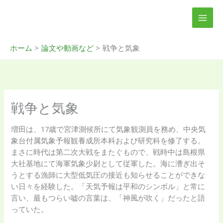
内
MAI
容
MEN
を
ス
ホーム
論文や動画など
戦争と気象
キ
ッ
プ
戦争と気象
増田は、17歳で宮津測候所にて気象観測員を務め、中央気
象台付属気象予報観養成所本科および研究科を修了する。
まさに時代は第二次大戦をまたぐもので、戦時中は島根県
大社基地にて海軍気象少尉として従軍した。海に漕ぎ出そ
うとする漁師に大型低気圧の接近も知らせることができな
い日々を経験した。「天気予報は平和のシンボル」と常に
言い、最もつらい嘘の言葉は、「神風が吹く」だったと語
っていた。