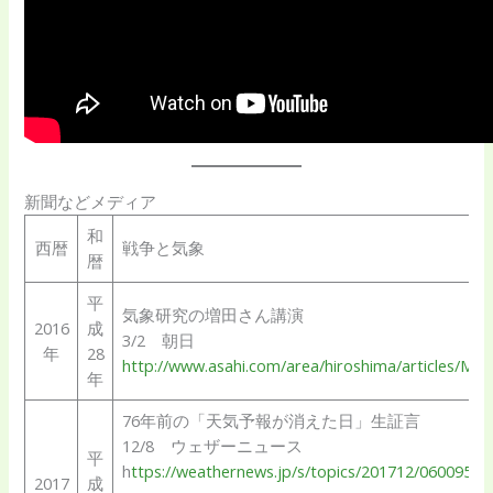
新聞などメディア
和
西暦
戦争と気象
暦
平
気象研究の増田さん講演
2016
成
3/2 朝日
年
28
http://www.asahi.com/area/hiroshima/articles/M
年
76年前の「天気予報が消えた日」生証言
12/8 ウェザーニュース
平
h
ttps://weathernews.jp/s/topics/201712/060095/
2017
成