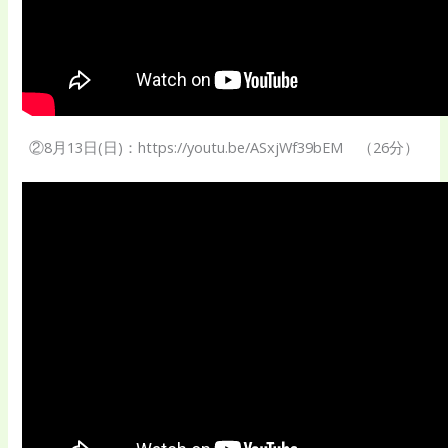
②8月13日(日)：https://youtu.be/ASxjWf39bEM （26分）