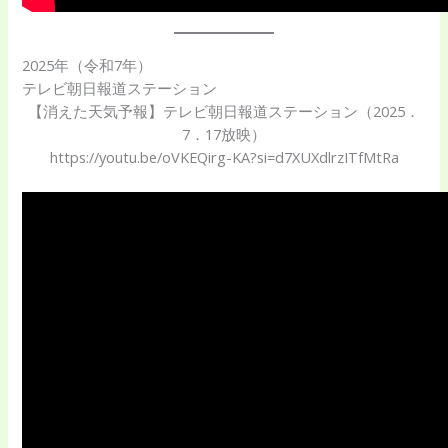
2025年（令和7年）
テレビ朝日報道ステーション
【消えた天気予報】テレビ朝日報道ステーション（2025．
7．17放映）
https://youtu.be/oVKEQirg-KA?si=d7XUXdlrzITfMtRa