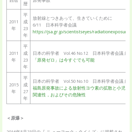
暦
平
放射線とつきあって、生きていくために
2011
成
6/11 日本科学者会議
年
23
https://jsa.gr.jp/scientistseyes/radiationexposur
年
平
2011
成
日本の科学者 Vol.46 No.12 日本科学者会議 編
年
23
「原発ゼロ」は今すぐでも可能
年
平
日本の科学者 Vol.50 No.10 日本科学者会議 編
2015
成
福島原発事故による放射性ヨウ素の拡散と小児甲
年
27
関連性，およびその危険性
年
＜原爆＞
2016年5月23日の『 ニ ューヨーク・タイムズ』に掲載され