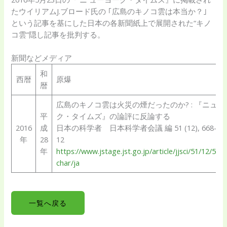
たウイリアムJ.ブロード氏の ｢広島のキノコ雲は本当か？｣
という記事を基にした日本の各新聞紙上で展開された“キノ
コ雲”隠し記事を批判する。
新聞などメディア
和
西暦
原爆
暦
広島のキノコ雲は火災の煙だったのか? : 『ニュー
平
ク・タイムズ』の論評に反論する
2016
成
日本の科学者 日本科学者会議 編 51 (12), 668-672,
年
28
12
年
https://www.jstage.jst.go.jp/article/jjsci/51/12/51_
char/ja
一覧へ戻る