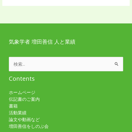
気象学者 増田善信 人と業績
検
索
対
Contents
象:
ホームページ
伝記書のご案内
書籍
活動業績
論文や動画など
増田善信をしのぶ会