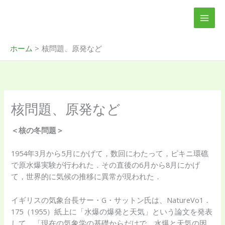
内
MAI
容
MEN
を
ス
ホーム
核問題、原発など
キ
ッ
プ
核問題、原発など
＜核の冬問題＞
1954年3月から5月にかげて，数回にわたって，ピキニ環礁
で原水爆実験が行われた．その直後の6月から8月にかげ
て，世界的に気候の推移に異常が現われた．
イギリスの気象台長サー・G・サットン氏は、NatureVo1．
175（1955）紙上に「水爆の爆発と天気」という論文を発表
して，「現在の気象学の基礎からだけで，水爆と天気の因