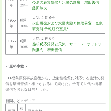
今夏の異常気候と水爆の影響 増田善信
年
29年
藤田敏夫
天気 ２巻 6号
1955
昭和
火山爆発および水爆実験と気候異変 気象
年
30年
研究所 予報研究室員*
天気 ２巻 6号
1955
昭和
熱核反応爆発と天気 サー・G・サットソ
年
30年
氏批判 増田善信
＜原発事故＞
311福島原発事故直後から、放射性物質に対応する生活の発
信を増田善信・権上かおるにて続けた。子育て世代へ情報
発信をおもな目的とした。
新聞などメディア
和
西暦
原発事故