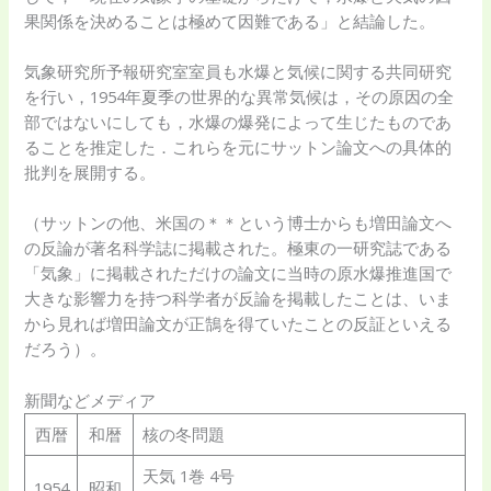
果関係を決めることは極めて因難である」と結論した。
気象研究所予報研究室室員も水爆と気候に関する共同研究
を行い，1954年夏季の世界的な異常気候は，その原因の全
部ではないにしても，水爆の爆発によって生じたものであ
ることを推定した．これらを元にサットン論文への具体的
批判を展開する。
（サットンの他、米国の＊＊という博士からも増田論文へ
の反論が著名科学誌に掲載された。極東の一研究誌である
「気象」に掲載されただけの論文に当時の原水爆推進国で
大きな影響力を持つ科学者が反論を掲載したことは、いま
から見れば増田論文が正鵠を得ていたことの反証といえる
だろう）。
新聞などメディア
西暦
和暦
核の冬問題
天気 1巻 4号
1954
昭和